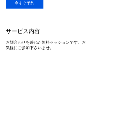
今すぐ予約
サービス内容
お顔合わせを兼ねた無料セッションです。お
気軽にご参加下さいませ。
連絡先
Japan, 栃木県宇都宮市上戸祭町752-11
​利用規約